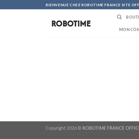
Skip
BIENVENUE CHEZ ROBOTIME FRANCE SITE OFF
to
BOUTI
content
MON CO
Copyright 2026 ©
ROBOTIME FRANCE OFFIC